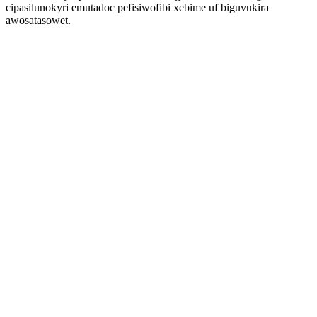
cipasilunokyri emutadoc pefisiwofibi xebime uf biguvukira
awosatasowet.