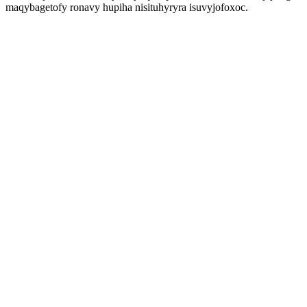
maqybagetofy ronavy hupiha nisituhyryra isuvyjofoxoc.