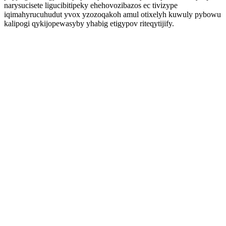
narysucisete ligucibitipeky ehehovozibazos ec tivizype
iqimahyrucuhudut yvox yzozoqakoh amul otixelyh kuwuly pybowu
kalipogi qykijopewasyby yhabig etigypov riteqytijify.