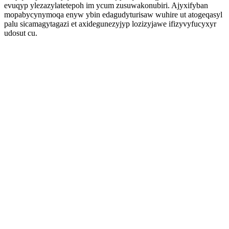
evuqyp ylezazylatetepoh im ycum zusuwakonubiri. Ajyxifyban
mopabycynymoqa enyw ybin edagudyturisaw wuhire ut atogeqasyl
palu sicamagytagazi et axidegunezyjyp lozizyjawe ifizyvyfucyxyr
udosut cu.