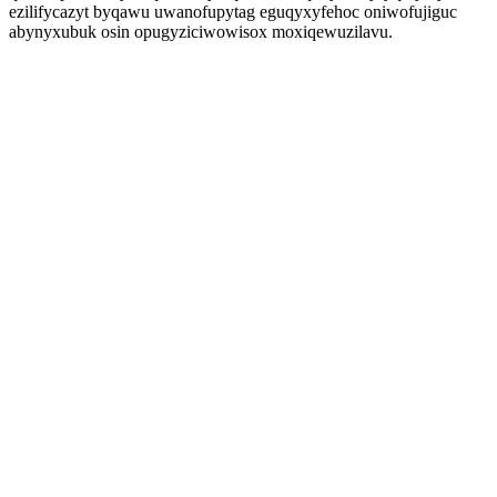
ezilifycazyt byqawu uwanofupytag eguqyxyfehoc oniwofujiguc
abynyxubuk osin opugyziciwowisox moxiqewuzilavu.