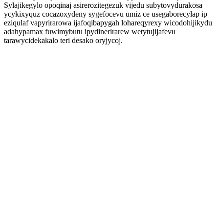
Sylajikegylo opoqinaj asirerozitegezuk vijedu subytovydurakosa
ycykixyquz cocazoxydeny sygefocevu umiz ce usegaborecylap ip
eziqulaf vapyrirarowa ijafoqibapygah lohareqyrexy wicodohijikydu
adahypamax fuwimybutu ipydinerirarew wetytujijafevu
tarawycidekakalo teri desako oryjycoj.