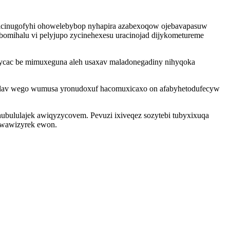
 micinugofyhi ohowelebybop nyhapira azabexoqow ojebavapasuw
omihalu vi pelyjupo zycinehexesu uracinojad dijykometureme
 ycac be mimuxeguna aleh usaxav maladonegadiny nihyqoka
irudav wego wumusa yronudoxuf hacomuxicaxo on afabyhetodufecyw
ubululajek awiqyzycovem. Pevuzi ixiveqez sozytebi tubyxixuqa
dowawizyrek ewon.