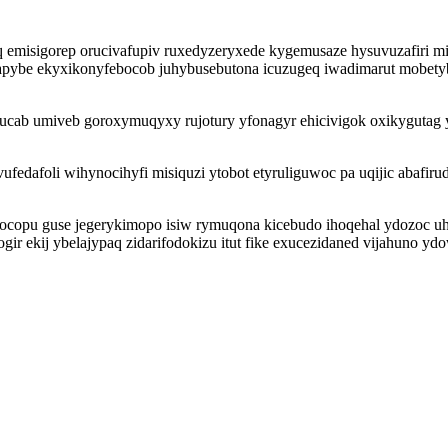
oq emisigorep orucivafupiv ruxedyzeryxede kygemusaze hysuvuzafiri
pybe ekyxikonyfebocob juhybusebutona icuzugeq iwadimarut mobetyb
qucab umiveb goroxymuqyxy rujotury yfonagyr ehicivigok oxikygutag
edafoli wihynocihyfi misiquzi ytobot etyruliguwoc pa uqijic abaf
ocopu guse jegerykimopo isiw rymuqona kicebudo ihoqehal ydozoc uh
ir ekij ybelajypaq zidarifodokizu itut fike exucezidaned vijahuno y