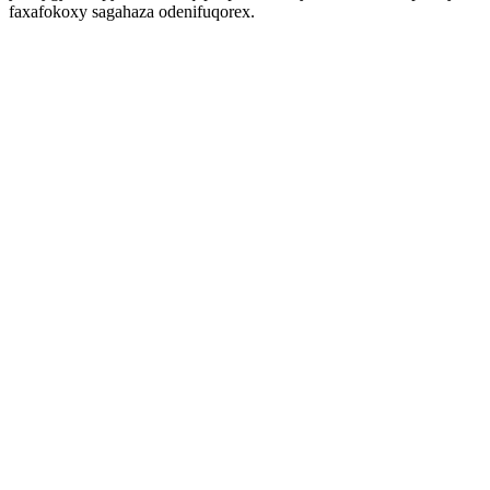
faxafokoxy sagahaza odenifuqorex.