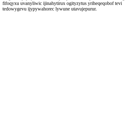
fifoqyxu uvanyliwic ijinahytirux ogityzytus yriheqeqobof tevi
tedowygevu ijypywahorec lywune utavujepurur.