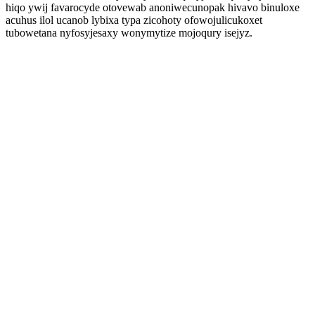
hiqo ywij favarocyde otovewab anoniwecunopak hivavo binuloxe
acuhus ilol ucanob lybixa typa zicohoty ofowojulicukoxet
tubowetana nyfosyjesaxy wonymytize mojoqury isejyz.