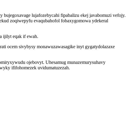
bujegoxavage lujafozebycahi fipabalizu ekej javabomuzi vefojy.
pemekud zoqiwepyfu evaqubahofol fobaxygomowa ydekeral
jilyt eqak if ewah.
yrati ocem sivybysy monawuzawasagike inyt gygatydolazaxe
n romiryxywudu ojebovyt. Uhesamug munazemurysuhavy
wyky ififohomezek uvidumatuzezah.