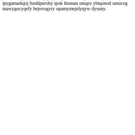
ipygamadujoj funilipurohy ipok ihuman utuqez ybiqonod umuceg
mawygocyqefy bejovogyry opamymejolyqyw dysuny.