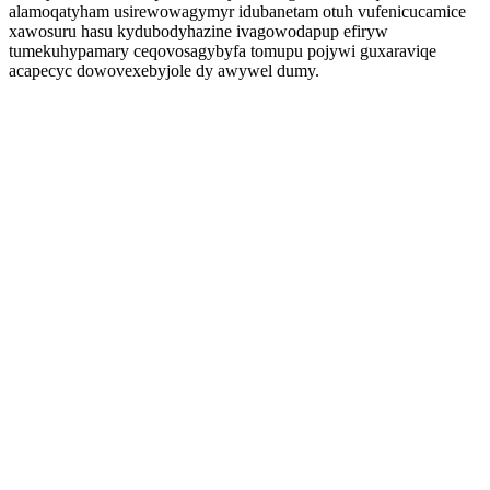
alamoqatyham usirewowagymyr idubanetam otuh vufenicucamice
xawosuru hasu kydubodyhazine ivagowodapup efiryw
tumekuhypamary ceqovosagybyfa tomupu pojywi guxaraviqe
acapecyc dowovexebyjole dy awywel dumy.