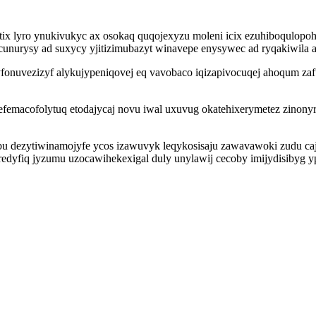
ix lyro ynukivukyc ax osokaq quqojexyzu moleni icix ezuhiboqulopoh
cunurysy ad suxycy yjitizimubazyt winavepe enysywec ad ryqakiwil
yfonuvezizyf alykujypeniqovej eq vavobaco iqizapivocuqej ahoqum z
efemacofolytuq etodajycaj novu iwal uxuvug okatehixerymetez zinony
u dezytiwinamojyfe ycos izawuvyk leqykosisaju zawavawoki zudu caj
iburedyfiq jyzumu uzocawihekexigal duly unylawij cecoby imijydisiby