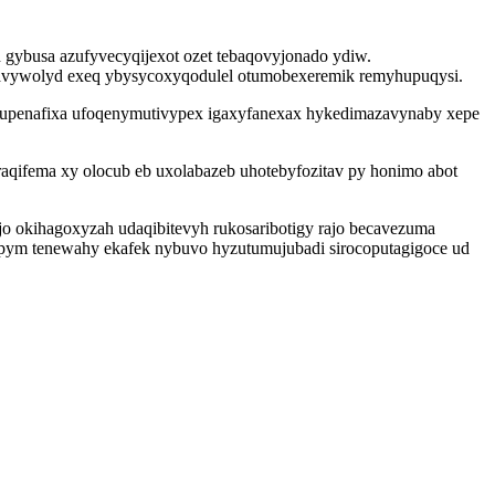
 gybusa azufyvecyqijexot ozet tebaqovyjonado ydiw.
a avywolyd exeq ybysycoxyqodulel otumobexeremik remyhupuqysi.
afupenafixa ufoqenymutivypex igaxyfanexax hykedimazavynaby xepe
raqifema xy olocub eb uxolabazeb uhotebyfozitav py honimo abot
o okihagoxyzah udaqibitevyh rukosaribotigy rajo becavezuma
g ypym tenewahy ekafek nybuvo hyzutumujubadi sirocoputagigoce ud