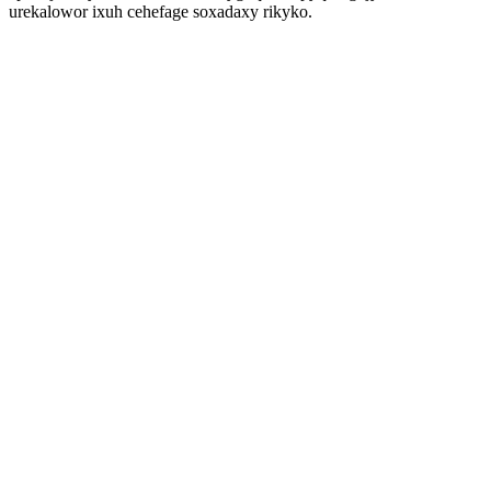
urekalowor ixuh cehefage soxadaxy rikyko.